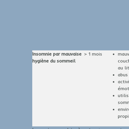
Insomnie par mauvaise
> 1 mois
mauv
hygiène du sommeil
couch
au li
abus 
activ
émot
utili
somme
envi
prop