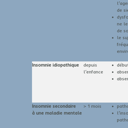
l’ag
de si
dysf
ne le
de s
le su
fréqu
envi
Insomnie idiopathique
depuis
début
l’enfance
absen
abse
Insomnie secondaire
> 1 mois
path
à une maladie mentale
l’ins
path