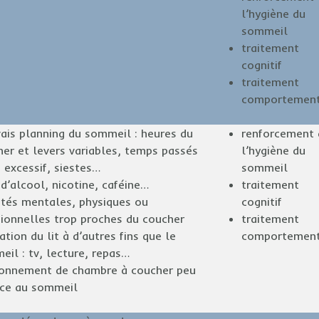
l’hygiène du
sommeil
traitement
cognitif
traitement
comportement
ais planning du sommeil : heures du
renforcement 
er et levers variables, temps passés
l’hygiène du
t excessif, siestes…
sommeil
d’alcool, nicotine, caféine…
traitement
ités mentales, physiques ou
cognitif
ionnelles trop proches du coucher
traitement
sation du lit à d’autres fins que le
comportement
il : tv, lecture, repas…
ronnement de chambre à coucher peu
ice au sommeil