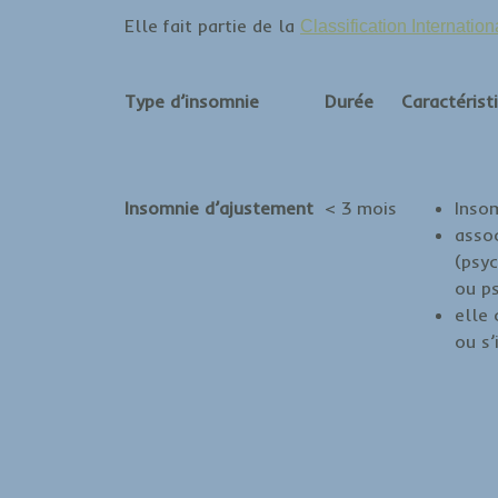
Elle fait partie de la
Classification Internati
Type d’insomnie
Durée
Caractérist
Insomnie d’ajustement
< 3 mois
Insom
assoc
(psy
ou p
elle 
ou s’