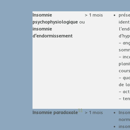
Insomnie
> 1 mois
prés
psychophysiologique
ou
ident
insomnie
l’en
d’endormissement
d’hyp
– an
somm
– inc
plani
cour
– qu
de l
– act
– te
11
Insomnie paradoxale
> 1 mois
Inso
norm
insom