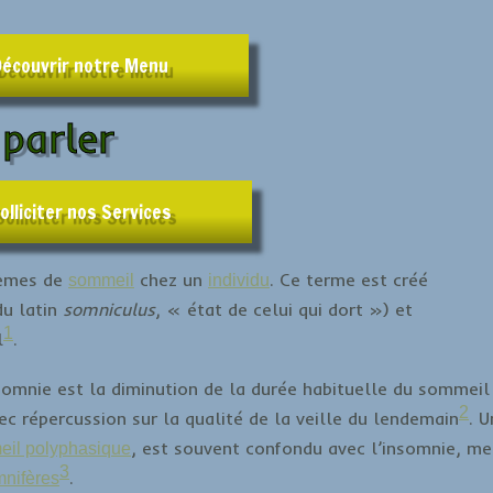
Découvrir notre Menu
 parler
olliciter nos Services
lèmes de
chez un
. Ce terme est créé
sommeil
individu
u latin
somniculus
, « état de celui qui dort ») et
1
l
.
omnie est la diminution de la durée habituelle du sommeil
2
ec répercussion sur la qualité de la veille du lendemain
. U
, est souvent confondu avec l’insomnie, m
il polyphasique
3
.
nifères