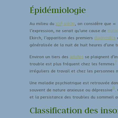
Épidémiologie
e
Au milieu du
, on considère que
« 
xix
siècle
l’expression, ne serait qu’une cause de
mala
Ekirch, l’apparition des premiers
d
diagnostics
généralisée de la nuit de huit heures d’une t
Environ un tiers des
se plaignent d’i
adultes
7
trouble est plus fréquent chez les femmes
irréguliers de travail et chez les personnes
Une maladie psychiatrique est retrouvée dan
8
souvent de nature anxieuse ou dépressive
.
et la persistance des troubles du sommeil a
Classification des ins