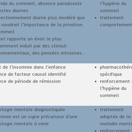
enda du sommeil, absence paradoxale
l’hygiène du
estes diurnes
sommeil
onctionnement diurne plus modéré que
traitement
 voudrait l’importance de la privation
comportement
ommeil
jet rapporte un éveil le plus
emment induit par des stimuli
ronnementaux, des pensées intrusives…
 de l’insomnie dans l’enfance
pharmacothér
ce de facteur causal identifié
spécifique
nce de période de rémission
renforcement 
l’hygiène du
sommeil
ologie mentale diagnostiquée
traitement
omnie est un signe précurseur d’une
adaptée de la
ologie mentale à venir
maladie ment
renforcement 