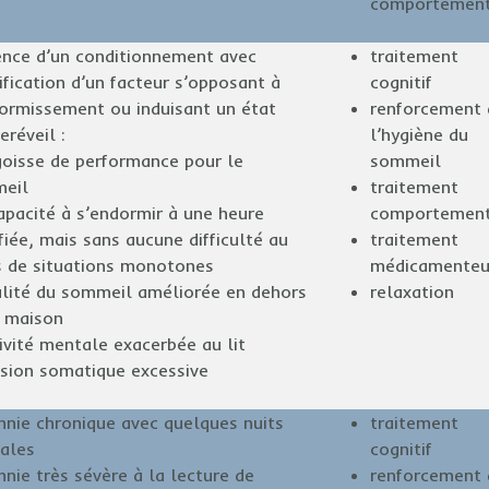
comportement
ence d’un conditionnement avec
traitement
ification d’un facteur s’opposant à
cognitif
dormissement ou induisant un état
renforcement 
eréveil :
l’hygiène du
goisse de performance pour le
sommeil
eil
traitement
apacité à s’endormir à une heure
comportement
fiée, mais sans aucune difficulté au
traitement
s de situations monotones
médicamenteu
alité du sommeil améliorée en dehors
relaxation
a maison
ivité mentale exacerbée au lit
nsion somatique excessive
mnie chronique avec quelques nuits
traitement
ales
cognitif
nie très sévère à la lecture de
renforcement 