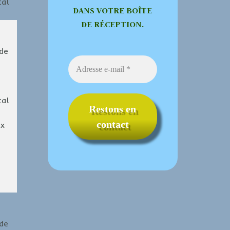
al
DANS VOTRE BOÎTE
DE RÉCEPTION.
de
al
x
de