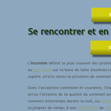
Se rencontrer et en
S
L’
insomnie
définit le plus souvent des prob
e
au
sur la base du latin
insomnia
(d
xvi
siècle
signifie
stricto sensu
la privation de sommei
Dans l’acception commune et courante, l’ins
et/ou l’atteinte de la qualité du sommeil av
sommeil interrompu durant la nuit, ou
somme
la plupart du temps à une
de
prescription
som