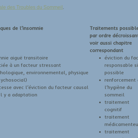
.
onale des Troubles du Sommeil
iques de l’insomnie
Traitements possibl
par ordre décroissan
voir aussi chapitre
correspondant
nie aiguë transitoire
éviction du fa
iée à un facteur stressant
responsable si
chologique, environnemental, physique
possible
sychosocial)
renforcement 
cesse avec l’éviction du facteur causal
l’hygiène du
il y a adaptation
sommeil
traitement
cognitif
traitement
médicamenteu
traitement