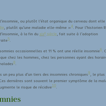
l’insomnie, ou plutôt l’état organique du cerveau dont elle
4
, plutôt qu’une maladie elle-même »
. Pour l’historien 
die
e
’insomnie, à la fin du
, fait suite à l’adoption
xix
siècle
5
raite
.
6
nsomnies occasionnelles et 11 % ont une réelle insomnie
. 
que chez les hommes, chez les personnes ayant des horair
8
 malades
.
9
s un peu plus d’un tiers des insomnies chroniques
, le plus
 Ces dernières sont souvent le premier symptôme de la mal
10
ugmente le risque de récidive
.
omnies