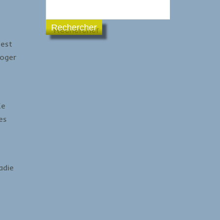
Rechercher
 est
Roger
Ce
es
adie