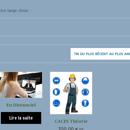
tre large choix
En Distanciel
Lire la suite
CACES Théorie
350,00
€
HT