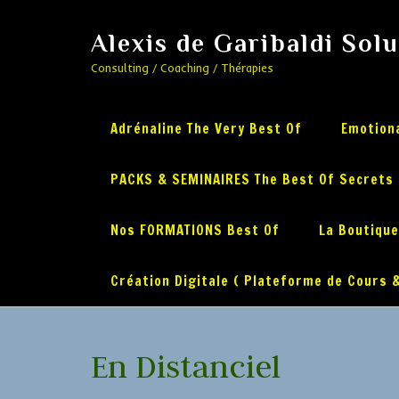
Alexis de Garibaldi Sol
Consulting / Coaching / Thérapies
Adrénaline The Very Best Of
Emotiona
PACKS & SEMINAIRES The Best Of Secrets
Nos FORMATIONS Best Of
La Boutique
Création Digitale ( Plateforme de Cours &
En Distanciel