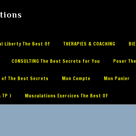
utions
l Liberty The Best Of
THERAPIES & COACHING
BI
CONSULTING The Best Secrets for You
Poser The
 of The Best Secrets
Mon Compte
Mon Panier
 TP )
Musculations Exercices The Best Of