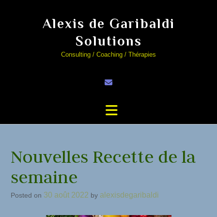
Alexis de Garibaldi
Solutions
Consulting / Coaching / Thérapies
Nouvelles Recette de la
semaine
30 août 2022
alexisdegaribaldi
Posted on
by